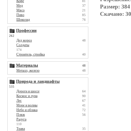
Кофе
81
Размер: 384
Мед
37
Мясо
21
Скачано: 30
Пиво
85
Шоколад
76
Профессии
262
Дед мороз
48
Солдаты
174
Строитель, стройка
40
Материалы
48
Металл, железо
48
Природа и ландшафты
535
Дороги и шоссе
64
Космос и луна
90
Лес
67
Море и волны
41
Небо и облака
72
Пляж
56
Радуга
110
Трава
35