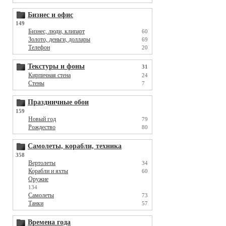
Бизнес и офис
149
Бизнес, люди, клипарт
60
Золото, деньги, доллары
69
Телефон
20
Текстуры и фоны
31
Кирпичная стена
24
Стены
7
Праздничные обои
159
Новый год
79
Рождество
80
Самолеты, корабли, техника
358
Вертолеты
34
Корабли и яхты
60
Оружие
134
Самолеты
73
Танки
57
Времена года