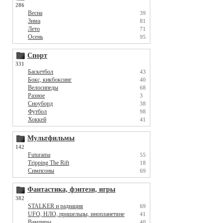
286
Весна
39
Зима
81
Лето
71
Осень
95
Спорт
331
Баскетбол
43
Бокс, кикбоксинг
40
Велосипеды
68
Разное
3
Сноуборд
38
Футбол
98
Хоккей
41
Мультфильмы
142
Futurama
55
Tripping The Rift
18
Симпсоны
69
Фантастика, фэнтези, игры
382
STALKER и радиация
69
UFO, НЛО, пришельцы, инопланетяне
41
Вампиры
40