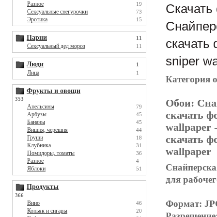
Разное
19
Скачать 
Сексуальные снегурочки
73
Эротика
15
Снайпер
Парни
11
скачать 
Сексуальный дед мороз
11
sniper wa
Люди
1
Лица
1
Категория 
Фрукты и овощи
353
Обои:
Сна
Апельсины
79
скачать фо
Арбузы
45
Бананы
45
wallpaper
-
Вишня, черешня
44
скачать фо
Груши
18
Клубника
31
wallpaper
Помидоры, томаты
36
Разное
4
Снайперская
Яблоки
51
для рабочего
Продукты
366
Формат: J
Вино
46
Коньяк и сигары
20
Разрешение