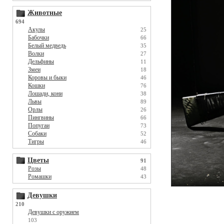
Животные
694
Акулы
25
Бабочки
66
Белый медведь
35
Волки
27
Дельфины
11
Змеи
18
Коровы и быки
46
Кошки
76
Лошади, кони
38
Львы
89
Орлы
26
Пингвины
66
Попугаи
73
Собаки
52
Тигры
46
Цветы
91
Розы
48
Ромашки
43
Девушки
210
Девушки с оружием
103