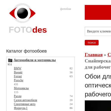
фотобои
FOTO
des
Каталог фотообоев
Главная
»
С
Автомобили и мотоциклы
Снайперская
951
для рабочего
BMW
82
Bugatti
56
Обои для
Ferrari
63
Porsche
оптическ
431
Мотоциклы
115
рабочего 
Ралли
74
Салон автомобиля
20
Спортивные авто
24
Формула-1
86