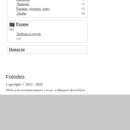
Драконы
52
Рыцари, доспехи, латы
92
Эльфы
88
Разное
162
Любовь и сердце
162
Новости
Fotodes
Copyright © 2012 - 2026
Обои для компьютерного стола, wallpapers фотообои