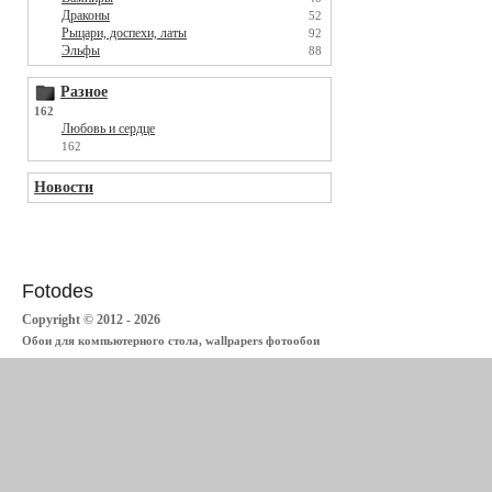
Драконы
52
Рыцари, доспехи, латы
92
Эльфы
88
Разное
162
Любовь и сердце
162
Новости
Fotodes
Copyright © 2012 - 2026
Обои для компьютерного стола, wallpapers фотообои