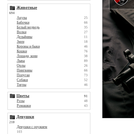
Животные
694
Акулы
25
Бабочки
66
Белый медведь
35
Волки
27
Дельфины
11
Змеи
18
Коровы и быки
46
Кошки
76
Лошади, кони
38
Львы
89
Орлы
26
Пингвины
66
Попугаи
73
Собаки
52
Тигры
46
Цветы
91
Розы
48
Ромашки
43
Девушки
210
Девушки с оружием
103