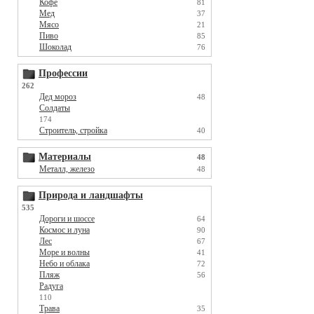
Кофе
81
Мед
37
Мясо
21
Пиво
85
Шоколад
76
Профессии
262
Дед мороз
48
Солдаты
174
Строитель, стройка
40
Материалы
48
Металл, железо
48
Природа и ландшафты
535
Дороги и шоссе
64
Космос и луна
90
Лес
67
Море и волны
41
Небо и облака
72
Пляж
56
Радуга
110
Трава
35