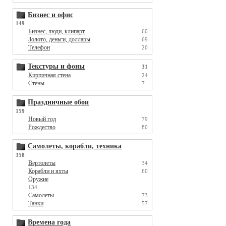
Бизнес и офис
149
Бизнес, люди, клипарт
60
Золото, деньги, доллары
69
Телефон
20
Текстуры и фоны
31
Кирпичная стена
24
Стены
7
Праздничные обои
159
Новый год
79
Рождество
80
Самолеты, корабли, техника
358
Вертолеты
34
Корабли и яхты
60
Оружие
134
Самолеты
73
Танки
57
Времена года