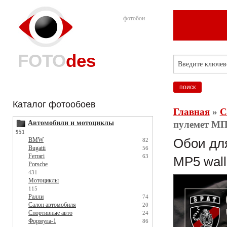
фотобои
FOTO
des
Каталог фотообоев
Главная
»
С
Автомобили и мотоциклы
пулемет МП
951
BMW
Обои для
82
Bugatti
56
Ferrari
63
MP5 wall
Porsche
431
Мотоциклы
115
Ралли
74
Салон автомобиля
20
Спортивные авто
24
Формула-1
86