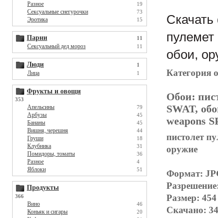
Разное
19
Сексуальные снегурочки
73
Скачать 
Эротика
15
пулемет 
Парни
11
Сексуальный дед мороз
11
обои, ор
Люди
1
Категория 
Лица
1
Фрукты и овощи
Обои:
пис
353
SWAT, обо
Апельсины
79
Арбузы
45
weapons S
Бананы
45
Вишня, черешня
44
пистолет пу
Груши
18
Клубника
31
оружие
Помидоры, томаты
36
Разное
4
Яблоки
51
Формат: J
Разрешение
Продукты
Размер: 454
366
Вино
46
Скачано: 34
Коньяк и сигары
20