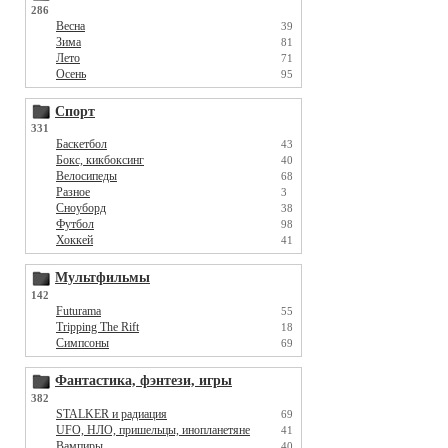
286
Весна
39
Зима
81
Лето
71
Осень
95
Спорт
331
Баскетбол
43
Бокс, кикбоксинг
40
Велосипеды
68
Разное
3
Сноуборд
38
Футбол
98
Хоккей
41
Мультфильмы
142
Futurama
55
Tripping The Rift
18
Симпсоны
69
Фантастика, фэнтези, игры
382
STALKER и радиация
69
UFO, НЛО, пришельцы, инопланетяне
41
Вампиры
40