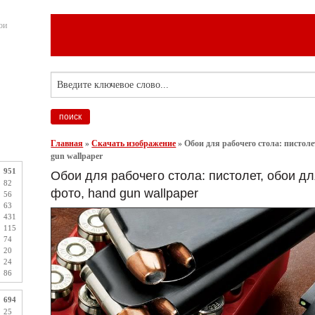
ои
Главная
»
Скачать изображение
»
Обои для рабочего стола: пистоле
gun wallpaper
951
Обои для рабочего стола: пистолет, обои дл
82
фото, hand gun wallpaper
56
63
431
115
74
20
24
86
694
25