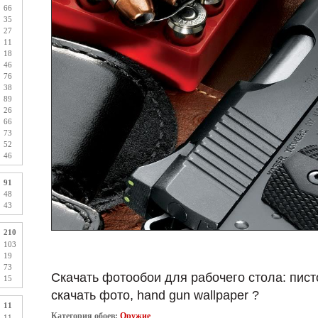
66
35
27
11
18
46
76
38
89
26
66
73
52
46
91
48
43
210
103
19
73
Скачать фотообои для рабочего стола: писто
15
скачать фото, hand gun wallpaper ?
11
Категория обоев:
Оружие
11