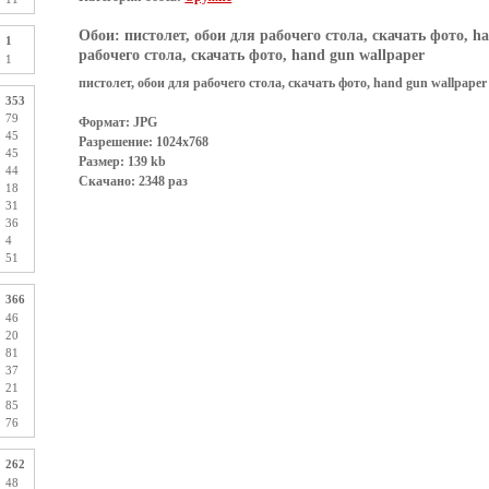
Обои:
пистолет, обои для рабочего стола, скачать фото, h
1
рабочего стола, скачать фото, hand gun wallpaper
1
пистолет, обои для рабочего стола, скачать фото, hand gun wallpaper
353
79
Формат: JPG
45
Разрешение: 1024x768
45
Размер: 139 kb
44
Скачано: 2348 раз
18
31
36
4
51
366
46
20
81
37
21
85
76
262
48