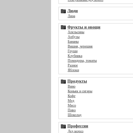
Люди
Лица
Фрукты и овощи
Апельсины
Арбузы
Бананы
Вишня, черешня
Груши
Клубника
Помидоры, томаты
Разное
Яблоки
Продукты
Вино
Коньяк и сигары
Кофе
Мед
Мясо
Пиво
Шоколад
Профессии
Дед мороз