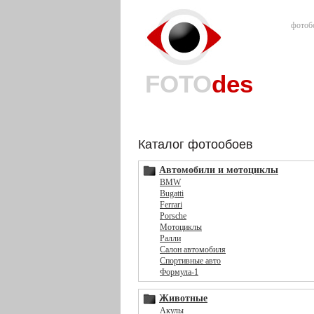
фотоб
FOTO
des
Каталог фотообоев
Автомобили и мотоциклы
BMW
Bugatti
Ferrari
Porsche
Мотоциклы
Ралли
Салон автомобиля
Спортивные авто
Формула-1
Животные
Акулы