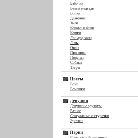
Бабочки
Белый медведь
Волки
Дельфины
Змеи
Коровы и быки
Кошки
Лошади, кони
Львы
Орлы
Пингвины
Попугаи
Собаки
Тигры
Цветы
Розы
Ромашки
Девушки
Девушки с оружием
Разное
Сексуальные снегурочки
Эротика
Парни
Сексуальный дед мороз