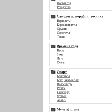
Новый год
Рождество
Самолеты, корабли, техника
Вертолеты
Корабли и яхты
Оружие
Самолеты
Танки
Времена года
Весна
Зима
Лето
Осень
Спорт
Баскетбол
Бокс, кикбоксинг
Велосипеды
Разное
Сноуборд
Футбол
Хоккей
Мультфильмы