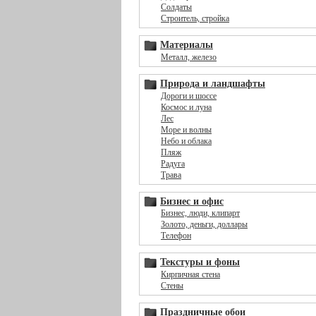
Солдаты
Строитель, стройка
Материалы
Металл, железо
Природа и ландшафты
Дороги и шоссе
Космос и луна
Лес
Море и волны
Небо и облака
Пляж
Радуга
Трава
Бизнес и офис
Бизнес, люди, клипарт
Золото, деньги, доллары
Телефон
Текстуры и фоны
Кирпичная стена
Стены
Праздничные обои