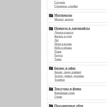
Солдаты
Строитель, стройка
Материалы
Металл, железо
Природа и ландшафты
Дороги и шоссе
Космос и луна
Лес
Море и волны
Небо и облака
Пляж
Радуга
Трава
Бизнес и офис
Бизнес, люди, клипарт
Золото, деньги, доллары
Телефон
Текстуры и фоны
Кирпичная стена
Стены
Праздничные обои