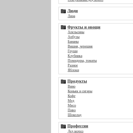
Люди
Лица
Фрукты и овощи
Апельсины
Арбузы
Бананы
Вишня, черешня
Груши
Клубника
Помидоры, томаты
Разное
Яблоки
Продукты
Вино
Коньяк и сигары
Кофе
Мед
Мясо
Пиво
Шоколад
Профессии
Дед мороз