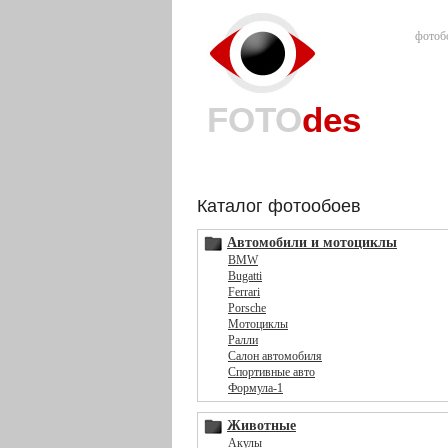
фотоб
FOTO
des
Каталог фотообоев
Автомобили и мотоциклы
BMW
Bugatti
Ferrari
Porsche
Мотоциклы
Ралли
Салон автомобиля
Спортивные авто
Формула-1
Животные
Акулы