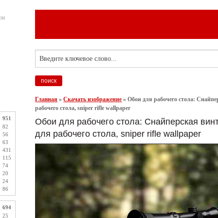
ои
Главная
»
Скачать изображение
»
Обои для рабочего стола: Снайпер
рабочего стола, sniper rifle wallpaper
951
Обои для рабочего стола: Снайперская винт
82
для рабочего стола, sniper rifle wallpaper
56
63
431
115
74
20
24
86
694
25