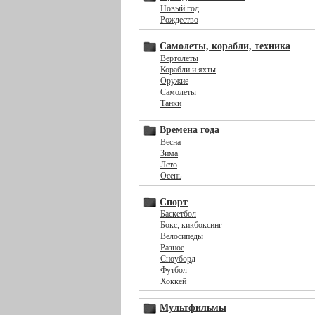
Новый год
Рождество
Самолеты, корабли, техника
Вертолеты
Корабли и яхты
Оружие
Самолеты
Танки
Времена года
Весна
Зима
Лето
Осень
Спорт
Баскетбол
Бокс, кикбоксинг
Велосипеды
Разное
Сноуборд
Футбол
Хоккей
Мультфильмы