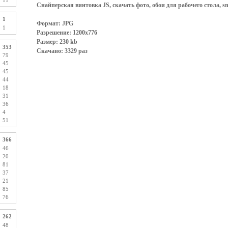
Снайперская винтовка JS, скачать фото, обои для рабочего стола, snip
1
Формат: JPG
1
Разрешение: 1200x776
Размер: 230 kb
353
Скачано: 3329 раз
79
45
45
44
18
31
36
4
51
366
46
20
81
37
21
85
76
262
48