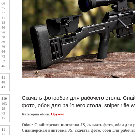
66
35
27
11
18
46
76
38
89
26
66
73
52
46
91
48
43
Скачать фотообои для рабочего стола: Снай
210
103
фото, обои для рабочего стола, sniper rifle w
19
73
Категория обоев:
Оружие
15
Обои:
Снайперская винтовка JS, скачать фото, обои для раб
11
Снайперская винтовка JS, скачать фото, обои для рабочего 
11