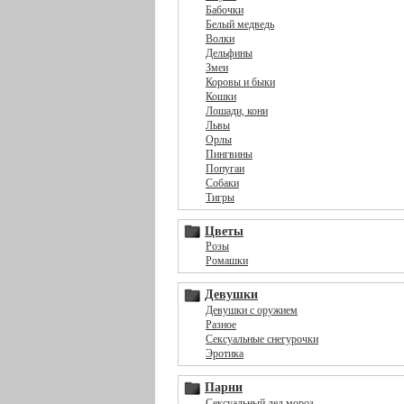
Бабочки
Белый медведь
Волки
Дельфины
Змеи
Коровы и быки
Кошки
Лошади, кони
Львы
Орлы
Пингвины
Попугаи
Собаки
Тигры
Цветы
Розы
Ромашки
Девушки
Девушки с оружием
Разное
Сексуальные снегурочки
Эротика
Парни
Сексуальный дед мороз