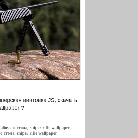
перская винтовка JS, скачать
allpaper ?
очего стола, sniper rifle wallpaper
-
стола, sniper rifle wallpaper