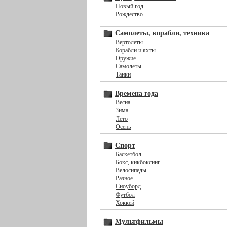
Новый год
Рождество
Самолеты, корабли, техника
Вертолеты
Корабли и яхты
Оружие
Самолеты
Танки
Времена года
Весна
Зима
Лето
Осень
Спорт
Баскетбол
Бокс, кикбоксинг
Велосипеды
Разное
Сноуборд
Футбол
Хоккей
Мультфильмы