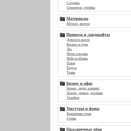
Солдаты
Строитель, стройка
Материалы
Металл, железо
Природа и ландшафты
Дороги и шоссе
Космос и луна
Лес
Море и волны
Небо и облака
Пляж
Радуга
Трава
Бизнес и офис
Бизнес, люди, клипарт
Золото, деньги, доллары
Телефон
Текстуры и фоны
Кирпичная стена
Стены
Праздничные обои