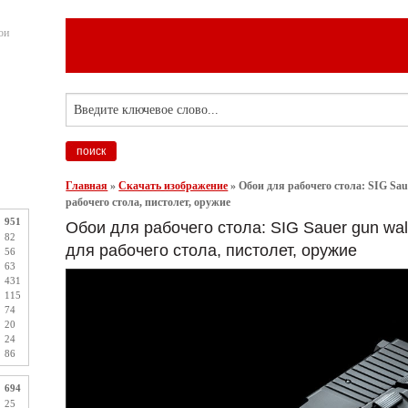
ои
Главная
»
Скачать изображение
»
Обои для рабочего стола: SIG Sau
рабочего стола, пистолет, оружие
951
Обои для рабочего стола: SIG Sauer gun wal
82
для рабочего стола, пистолет, оружие
56
63
431
115
74
20
24
86
694
25