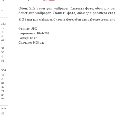
Обои:
SIG Sauer gun wallpaper, Скачать фото, обои для ра
1
Sauer gun wallpaper, Скачать фото, обои для рабочего сто
1
SIG Sauer gun wallpaper, Скачать фото, обои для рабочего стола, пи
353
79
Формат: JPG
45
Разрешение: 1024x768
45
Размер: 88 kb
44
Скачано: 3468 раз
18
31
36
4
51
366
46
20
81
37
21
85
76
262
48