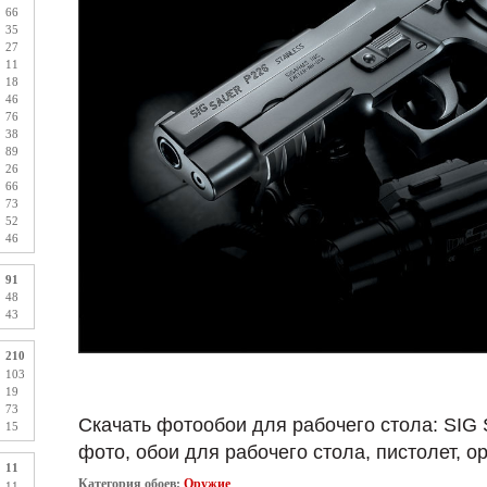
66
35
27
11
18
46
76
38
89
26
66
73
52
46
91
48
43
210
103
19
73
Скачать фотообои для рабочего стола: SIG S
15
фото, обои для рабочего стола, пистолет, о
11
Категория обоев:
Оружие
11