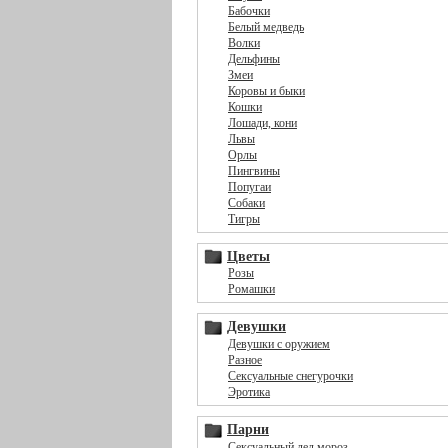
Бабочки
Белый медведь
Волки
Дельфины
Змеи
Коровы и быки
Кошки
Лошади, кони
Львы
Орлы
Пингвины
Попугаи
Собаки
Тигры
Цветы
Розы
Ромашки
Девушки
Девушки с оружием
Разное
Сексуальные снегурочки
Эротика
Парни
Сексуальный дед мороз