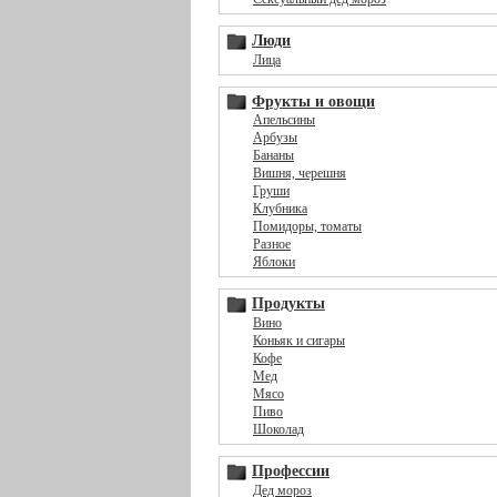
Люди
Лица
Фрукты и овощи
Апельсины
Арбузы
Бананы
Вишня, черешня
Груши
Клубника
Помидоры, томаты
Разное
Яблоки
Продукты
Вино
Коньяк и сигары
Кофе
Мед
Мясо
Пиво
Шоколад
Профессии
Дед мороз