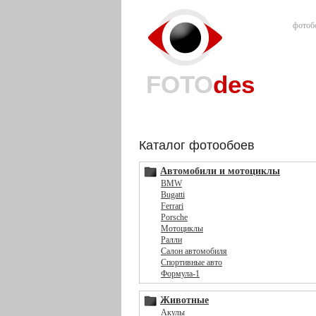
фотоб
FOTO
des
Каталог фотообоев
Автомобили и мотоциклы
BMW
Bugatti
Ferrari
Porsche
Мотоциклы
Ралли
Салон автомобиля
Спортивные авто
Формула-1
Животные
Акулы