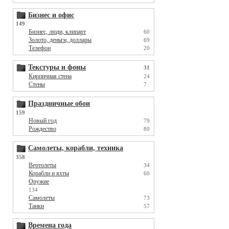
Бизнес и офис
149
Бизнес, люди, клипарт
60
Золото, деньги, доллары
69
Телефон
20
Текстуры и фоны
31
Кирпичная стена
24
Стены
7
Праздничные обои
159
Новый год
79
Рождество
80
Самолеты, корабли, техника
358
Вертолеты
34
Корабли и яхты
60
Оружие
134
Самолеты
73
Танки
57
Времена года