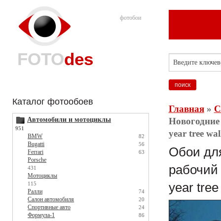
фотобои
FOTO
des
Каталог фотообоев
Главная
»
С
Автомобили и мотоциклы
Новогодние 
951
year tree wa
BMW
82
Bugatti
56
Обои для
Ferrari
63
Porsche
рабочий 
431
Мотоциклы
115
year tree
Ралли
74
Салон автомобиля
20
Спортивные авто
24
Формула-1
86