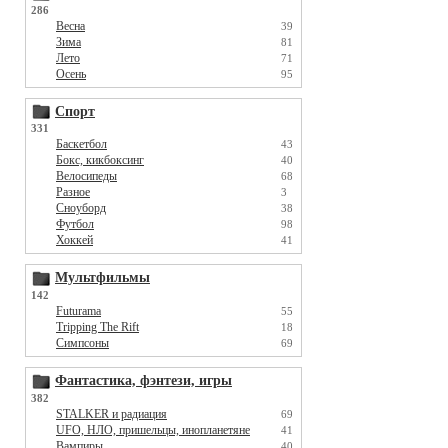
286
Весна
39
Зима
81
Лето
71
Осень
95
Спорт
331
Баскетбол
43
Бокс, кикбоксинг
40
Велосипеды
68
Разное
3
Сноуборд
38
Футбол
98
Хоккей
41
Мультфильмы
142
Futurama
55
Tripping The Rift
18
Симпсоны
69
Фантастика, фэнтези, игры
382
STALKER и радиация
69
UFO, НЛО, пришельцы, инопланетяне
41
Вампиры
40