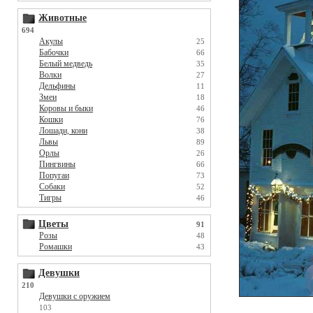
Животные
694
Акулы
25
Бабочки
66
Белый медведь
35
Волки
27
Дельфины
11
Змеи
18
Коровы и быки
46
Кошки
76
Лошади, кони
38
Львы
89
Орлы
26
Пингвины
66
Попугаи
73
Собаки
52
Тигры
46
Цветы
91
Розы
48
Ромашки
43
Девушки
210
Девушки с оружием
103