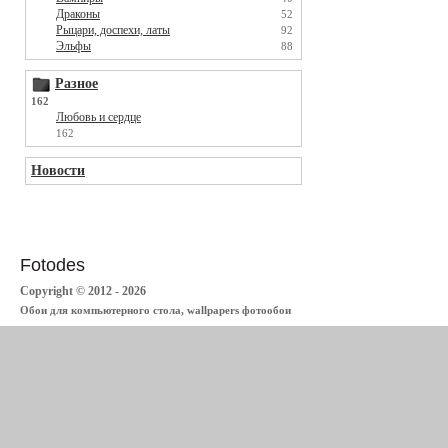
Драконы
52
Рыцари, доспехи, латы
92
Эльфы
88
Разное
162
Любовь и сердце
162
Новости
Fotodes
Copyright © 2012 - 2026
Обои для компьютерного стола, wallpapers фотообои