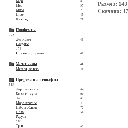
Кофе
81
Размер: 148
Мед
37
Скачано: 37
Мясо
21
Пиво
85
Шоколад
76
Профессии
262
Дед мороз
48
Солдаты
174
Строитель, стройка
40
Материалы
48
Металл, железо
48
Природа и ландшафты
535
Дороги и шоссе
64
Космос и луна
90
Лес
67
Море и волны
41
Небо и облака
72
Пляж
56
Радуга
110
Трава
35