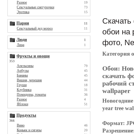
Разное
19
Сексуальные снегурочки
73
Эротика
15
Скачать 
Парни
11
Сексуальный дед мороз
11
обои на 
Люди
1
фото, Ne
Лица
1
Категория 
Фрукты и овощи
353
Апельсины
79
Обои:
Нов
Арбузы
45
скачать фо
Бананы
45
Вишня, черешня
44
рабочий ст
Груши
18
wallpaper
Клубника
31
Помидоры, томаты
36
Разное
Новогодние 
4
Яблоки
51
year tree wa
Продукты
366
Формат: J
Вино
46
Разрешение
Коньяк и сигары
20