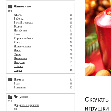
Животные
694
Акулы
25
Бабочки
66
Белый медведь
35
Волки
27
Дельфины
11
Змеи
18
Коровы и быки
46
Кошки
76
Лошади, кони
38
Львы
89
Орлы
26
Пингвины
66
Попугаи
73
Собаки
52
Тигры
46
Цветы
91
Розы
48
Ромашки
43
Девушки
Скачать 
210
Девушки с оружием
игрушки 
103