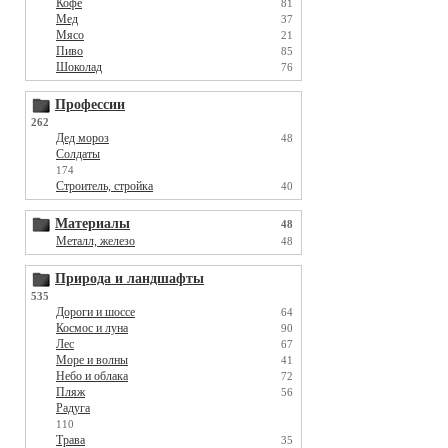
Кофе
81
Мед
37
Мясо
21
Пиво
85
Шоколад
76
Профессии
262
Дед мороз
48
Солдаты
174
Строитель, стройка
40
Материалы
48
Металл, железо
48
Природа и ландшафты
535
Дороги и шоссе
64
Космос и луна
90
Лес
67
Море и волны
41
Небо и облака
72
Пляж
56
Радуга
110
Трава
35