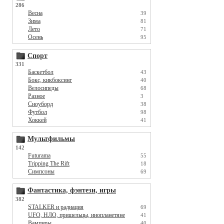
286
Весна
39
Зима
81
Лето
71
Осень
95
Спорт
331
Баскетбол
43
Бокс, кикбоксинг
40
Велосипеды
68
Разное
3
Сноуборд
38
Футбол
98
Хоккей
41
Мультфильмы
142
Futurama
55
Tripping The Rift
18
Симпсоны
69
Фантастика, фэнтези, игры
382
STALKER и радиация
69
UFO, НЛО, пришельцы, инопланетяне
41
Вампиры
40