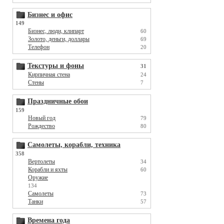
Бизнес и офис
149
Бизнес, люди, клипарт
60
Золото, деньги, доллары
69
Телефон
20
Текстуры и фоны
31
Кирпичная стена
24
Стены
7
Праздничные обои
159
Новый год
79
Рождество
80
Самолеты, корабли, техника
358
Вертолеты
34
Корабли и яхты
60
Оружие
134
Самолеты
73
Танки
57
Времена года