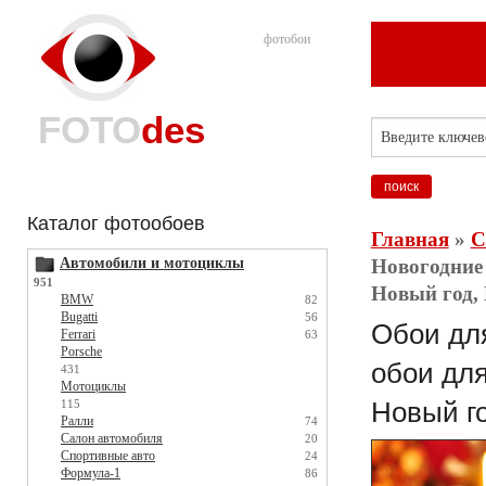
фотобои
FOTO
des
Каталог фотообоев
Главная
»
С
Автомобили и мотоциклы
Новогодние 
951
Новый год, 
BMW
82
Bugatti
56
Обои для
Ferrari
63
Porsche
обои для
431
Мотоциклы
115
Новый го
Ралли
74
Салон автомобиля
20
Спортивные авто
24
Формула-1
86