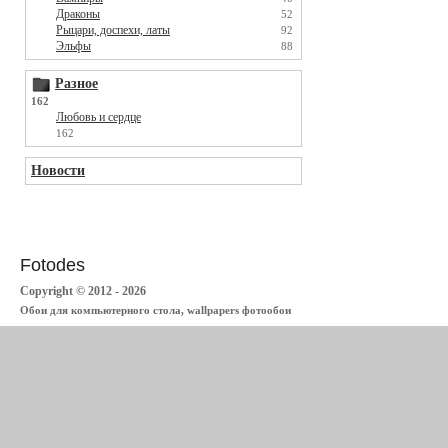
Драконы
52
Рыцари, доспехи, латы
92
Эльфы
88
Разное
162
Любовь и сердце
162
Новости
Fotodes
Copyright © 2012 - 2026
Обои для компьютерного стола, wallpapers фотообои