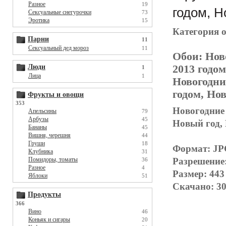
Разное
19
годом, Н
Сексуальные снегурочки
73
Эротика
15
Категория 
Парни
11
Сексуальный дед мороз
11
Обои:
Нов
Люди
2013 годо
1
Лица
1
Новогодни
годом, Но
Фрукты и овощи
353
Новогодние 
Апельсины
79
Арбузы
45
Новый год, 
Бананы
45
Вишня, черешня
44
Груши
18
Формат: J
Клубника
31
Помидоры, томаты
Разрешение
36
Разное
4
Размер: 443
Яблоки
51
Скачано: 30
Продукты
366
Вино
46
Коньяк и сигары
20