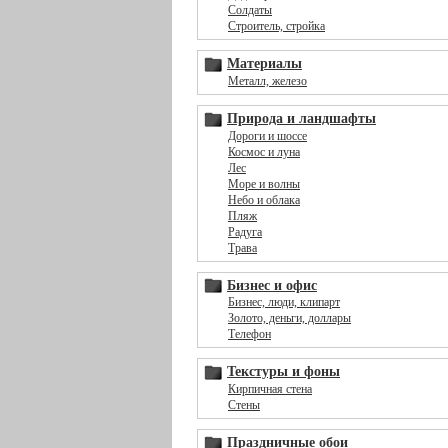
Солдаты
Строитель, стройка
Материалы
Металл, железо
Природа и ландшафты
Дороги и шоссе
Космос и луна
Лес
Море и волны
Небо и облака
Пляж
Радуга
Трава
Бизнес и офис
Бизнес, люди, клипарт
Золото, деньги, доллары
Телефон
Текстуры и фоны
Кирпичная стена
Стены
Праздничные обои