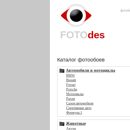
фотоб
FOTO
des
Каталог фотообоев
Автомобили и мотоциклы
BMW
Bugatti
Ferrari
Porsche
Мотоциклы
Ралли
Салон автомобиля
Спортивные авто
Формула-1
Животные
Акулы