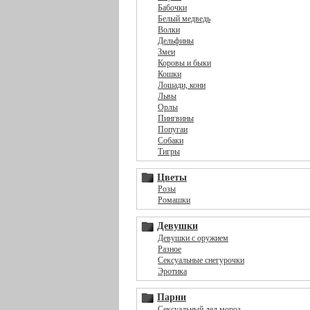
Бабочки
Белый медведь
Волки
Дельфины
Змеи
Коровы и быки
Кошки
Лошади, кони
Львы
Орлы
Пингвины
Попугаи
Собаки
Тигры
Цветы
Розы
Ромашки
Девушки
Девушки с оружием
Разное
Сексуальные снегурочки
Эротика
Парни
Сексуальный дед мороз