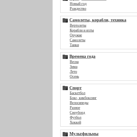
Новый год
Рождество
Самолеты, корабли, техника
Вертолеты
Корабли и яхты
Оружие
Самолеты
Танки
Времена года
Весна
Зима
Лето
Осень
Спорт
Баскетбол
Бокс, кикбоксинг
Велосипеды
Разное
Сноуборд
Футбол
Хоккей
Мультфильмы