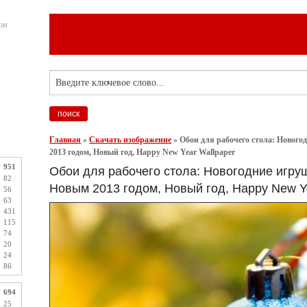
ои
Главная
»
Скачать изображение
»
Обои для рабочего стола: Нового
2013 годом, Новый год, Happy New Year Wallpaper
951
Обои для рабочего стола: Новогодние игруш
82
Новым 2013 годом, Новый год, Happy New Y
56
63
431
115
74
20
24
86
694
25