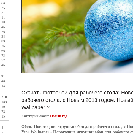
66
35
27
11
18
46
76
38
89
26
66
73
52
46
91
48
43
Скачать фотообои для рабочего стола: Нов
210
рабочего стола, с Новым 2013 годом, Новый
103
Wallpaper ?
19
73
Категория обоев:
Новый год
15
Обои:
Новогодние игрушки обои для рабочего стола, с Н
11
Year Wallpaper
- Новогодние игрушки обои для рабочего с
11