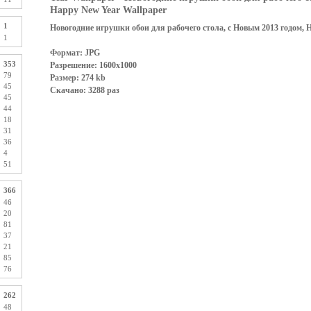
Happy New Year Wallpaper
1
Новогодние игрушки обои для рабочего стола, с Новым 2013 годом, 
1
Формат: JPG
353
Разрешение: 1600x1000
79
Размер: 274 kb
45
Скачано: 3288 раз
45
44
18
31
36
4
51
366
46
20
81
37
21
85
76
262
48