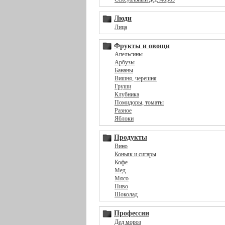
Люди
Лица
Фрукты и овощи
Апельсины
Арбузы
Бананы
Вишня, черешня
Груши
Клубника
Помидоры, томаты
Разное
Яблоки
Продукты
Вино
Коньяк и сигары
Кофе
Мед
Мясо
Пиво
Шоколад
Профессии
Дед мороз