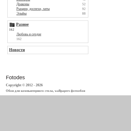
Драконы
52
Рыцари, доспехи, латы
92
Эльфы
88
Разное
162
Любовь и сердце
162
Новости
Fotodes
Copyright © 2012 - 2026
Обои для компьютерного стола, wallpapers фотообои