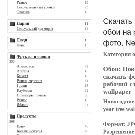
Разное
19
Сексуальные снегурочки
73
Эротика
15
Скачать 
Парни
11
Сексуальный дед мороз
11
обои на 
Люди
1
фото, Ne
Лица
1
Категория 
Фрукты и овощи
353
Апельсины
79
Обои:
Нов
Арбузы
45
скачать фо
Бананы
45
Вишня, черешня
44
рабочий ст
Груши
18
wallpaper
Клубника
31
Помидоры, томаты
36
Разное
Новогодние 
4
Яблоки
51
year tree wa
Продукты
366
Формат: J
Вино
46
Разрешение
Коньяк и сигары
20