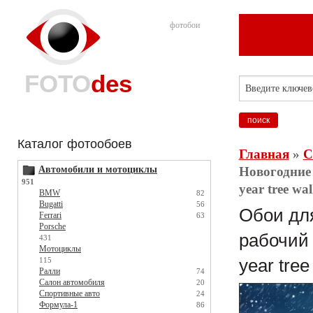
фотобои
FOTO
des
Каталог фотообоев
Главная
»
С
Автомобили и мотоциклы
Новогодние 
951
year tree wa
BMW
82
Bugatti
56
Обои для
Ferrari
63
Porsche
рабочий 
431
Мотоциклы
115
year tree
Ралли
74
Салон автомобиля
20
Спортивные авто
24
Формула-1
86