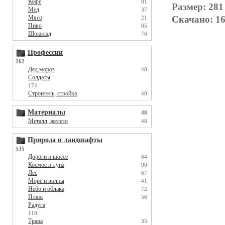
Кофе
81
Размер: 281
Мед
37
Скачано: 16
Мясо
21
Пиво
85
Шоколад
76
Профессии
262
Дед мороз
48
Солдаты
174
Строитель, стройка
40
Материалы
48
Металл, железо
48
Природа и ландшафты
535
Дороги и шоссе
64
Космос и луна
90
Лес
67
Море и волны
41
Небо и облака
72
Пляж
56
Радуга
110
Трава
35