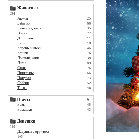
Животные
694
Акулы
25
Бабочки
66
Белый медведь
35
Волки
27
Дельфины
11
Змеи
18
Коровы и быки
46
Кошки
76
Лошади, кони
38
Львы
89
Орлы
26
Пингвины
66
Попугаи
73
Собаки
52
Тигры
46
Цветы
91
Розы
48
Ромашки
43
Девушки
210
Девушки с оружием
103