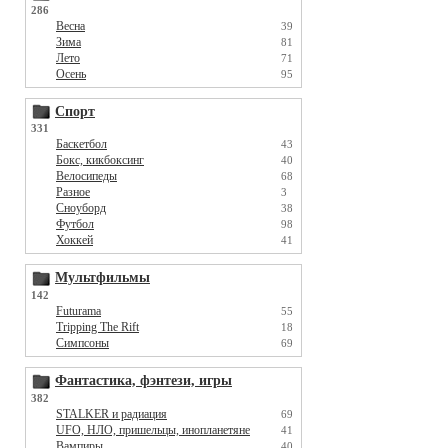
286
Весна
39
Зима
81
Лето
71
Осень
95
Спорт
331
Баскетбол
43
Бокс, кикбоксинг
40
Велосипеды
68
Разное
3
Сноуборд
38
Футбол
98
Хоккей
41
Мультфильмы
142
Futurama
55
Tripping The Rift
18
Симпсоны
69
Фантастика, фэнтези, игры
382
STALKER и радиация
69
UFO, НЛО, пришельцы, инопланетяне
41
Вампиры
40