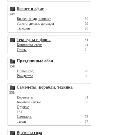
Бизнес и офис
149
Бизнес, люди, клипарт
60
Золото, деньги, доллары
69
Телефон
20
Текстуры и фоны
31
Кирпичная стена
24
Стены
7
Праздничные обои
159
Новый год
79
Рождество
80
Самолеты, корабли, техника
358
Вертолеты
34
Корабли и яхты
60
Оружие
134
Самолеты
73
Танки
57
Времена года